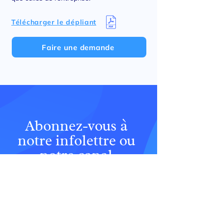
Télécharger le dépliant
Faire une demande
Abonnez-vous à
notre infolettre ou
notre canal
messenger alerte de
fraude
Notre équipe vous envoie une infolettre
lorsqu’une nouvelle fraude web pourrait